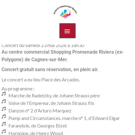
Aller
MENU
au
contenu
PRINCIPAL
Concert du samedi 23 mai 2026 à 18h30
Au centre commercial Shopping Promenade Riviera (ex-
Polygone) de Cagnes-sur-Mer.
Concert gratuit sans réservation, en plein air.
Le concert a eu lieu Place des Arcades.
Au programme :
Marche de Radetzky, de Johann Strauss père
Valse de l'Empereur, de Johann Strauss fils
Danzon n° 2 d'Arturo Marquez
Pump and Circumstances, marche n° 1, d'Edward Elgar
Farandole, de Georges Bizet
Hornpipe, de Henry Wood